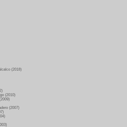
alcalco (2018)
)
2)
go (2010)
 (2009)
dero (2007)
07)
004)
2003)