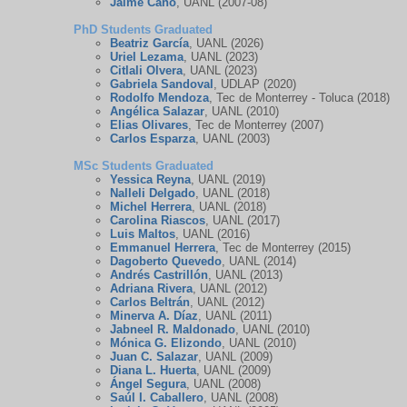
Jaime Cano
, UANL (2007-08)
PhD Students Graduated
Beatriz García
, UANL (2026)
Uriel Lezama
, UANL (2023)
Citlali Olvera
, UANL (2023)
Gabriela Sandoval
, UDLAP (2020)
Rodolfo Mendoza
, Tec de Monterrey - Toluca (2018)
Angélica Salazar
, UANL (2010)
Elias Olivares
, Tec de Monterrey (2007)
Carlos Esparza
, UANL (2003)
MSc Students Graduated
Yessica Reyna
, UANL (2019)
Nalleli Delgado
, UANL (2018)
Michel Herrera
, UANL (2018)
Carolina Riascos
, UANL (2017)
Luis Maltos
, UANL (2016)
Emmanuel Herrera
, Tec de Monterrey (2015)
Dagoberto Quevedo
, UANL (2014)
Andrés Castrillón
, UANL (2013)
Adriana Rivera
, UANL (2012)
Carlos Beltrán
, UANL (2012)
Minerva A. Díaz
, UANL (2011)
Jabneel R. Maldonado
, UANL (2010)
Mónica G. Elizondo
, UANL (2010)
Juan C. Salazar
, UANL (2009)
Diana L. Huerta
, UANL (2009)
Ángel Segura
, UANL (2008)
Saúl I. Caballero
, UANL (2008)