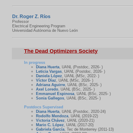
Dr. Roger Z. Ríos
Professor
Electrical Engineering Program
Universidad Autónoma de Nuevo León
The Dead Optimizers Society
In progress
Diana Huerta
, UANL (Postdoc, 2026- )
Leticia Vargas
, UANL (Postdoc, 2026- )
Daniela López
, UANL (MSc, 2022- )
Víctor Díaz
, UANL (MSc, 2026- )
Adriana Aguirre
, UANL (BSc, 2025- )
Axel Loredo
, UANL (BSc, 2025- )
Emmanuel Espinosa
, UANL (BSc, 2025- )
Sonia Gallegos
, UANL (BSc, 2025- )
Postdocs Supervised
Diana Huerta
, UANL (Postdoc, 2020-24)
Rodolfo Mendoza
, UANL (2019-22)
Victoria Chávez
, UANL (2020-21)
Mario C. López
, UANL (2017-20)
Gabriela García
, Tec de Monterrey (2011-13)