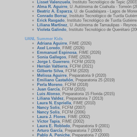
Lisset Valenzuela
, Instituto Tecnológico de Tepic (2003
Alma R. Aguirre
, U. Autónoma de Coahuila - Torreón (2
Beatriz A. Esparza
, U. de Guadalajara - Lagos de More
Conrado Borraz
, Instituto Tecnológico de Tuxtla Gutiér
Erick Rasgado
, Instituto Tecnológico de Tuxtla Gutiérr
Liliana Martínez
, U. Autónoma de Tamaulipas - Reynos
Violeta Galindo
, Instituto Tecnológico de Querétaro (20
UANL Summer Kids
Adriana Aguirre
, FIME (2026)
Axel Loredo
, FIME (2026)
Emmanuel Espinosa
, FIME (2026)
Sonia Gallegos
, FIME (2026)
Jorge I. Guerrero
, FCFM (2023)
Hernán Valtierra
, FCFM (2021)
Gilberto Silva
, FCFM (2020)
Melissa Aguirre
, Preparatoria 9 (2020)
Emiliano Castañón
, Preparatoria 25 (2019)
Perla Moreno
, FCFM (2018)
Juan García
, FCFM (2015)
Luis Alonso
, Preparatoria 15 Florida (2015)
Liliana Valdez
, Preparatoria 7 (2013)
Laura N. Espriella
, FIME (2010)
Nancy Solis
, FCFM (2007)
Nancy Solis
, FCFM (2006)
Laura J. Flores
, FIME (2002)
Víctor Tapia
, FIME (2002)
Laura E. Robledo
, Preparatoria 9 (2001)
Arturo García
, Preparatoria 7 (2000)
Pablo A. Peniche
, Preparatoria 7 (2000)