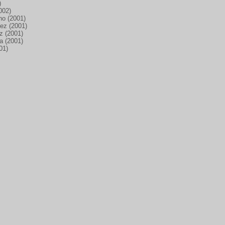
)
002)
no (2001)
rez (2001)
ez (2001)
a (2001)
01)