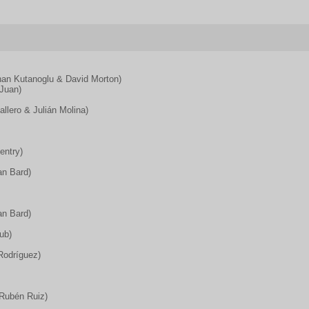
rhan Kutanoglu & David Morton)
 Juan)
llero & Julián Molina)
entry)
an Bard)
an Bard)
ub)
Rodríguez)
 Rubén Ruiz)