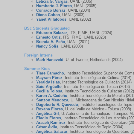
Leticia G. Vargas
, UANL (2005)
Humberto J. Flores
, UANL (2005)
Conrado Borraz
, UANL (2004)
Diana Cobos
, UANL (2003)
Yanet Villalobos
, UANL (2002)
BSc Students Graduated
Eduardo Salazar
, ITS, FIME, UANL (2024)
Ernesto Ortiz
, ITS, FIME, UANL (2023)
Brenda A. Peña
, UANL (2011)
Nancy Solis
, UANL (2008)
Foreign Interns
Mark Haneveld
, U. of Twente, Netherlands (2004)
Summer Kids
Tiare Camacho
, Instituto Tecnológico Superior de Com
Mayram Pérez
, Instituto Tecnológico de Colima (2014)
Yeraldy Islas
, Instituto Tecnológico de Culiacán (2014)
Said Argüello
, Instituto Tecnológico de Toluca (2013)
Cecilia Tolosa
, Instituto Tecnológico de Culiacán (2012
Karen A. Cedeño
, Instituto Tecnológico de Morelia (201
Sanzon Mendoza
, U. Michoacana de San Nicolás Hidal
Dagoberto R. Quevedo
, Instituto Tecnológico de Tepic
Roxana Flores
, U. del Valle de México - Toluca (2008)
Angélica Gil
, U. Autónoma de Tamaulipas - Tampico-Ma
Eladio Flores
, Instituto Tecnológico de Los Mochis (20
Araceli Ramírez
, Instituto Tecnológico de Querétaro (2
César Ávila
, Instituto Tecnológico de Tepic (2004)
Angélica Salazar
, Instituto Tecnológico de Querétaro (