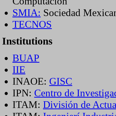
Computación
SMIA:
Sociedad Mexicana 
TECNOS
Institutions
BUAP
IIE
INAOE:
GISC
IPN:
Centro de Investig
ITAM:
División de Actua