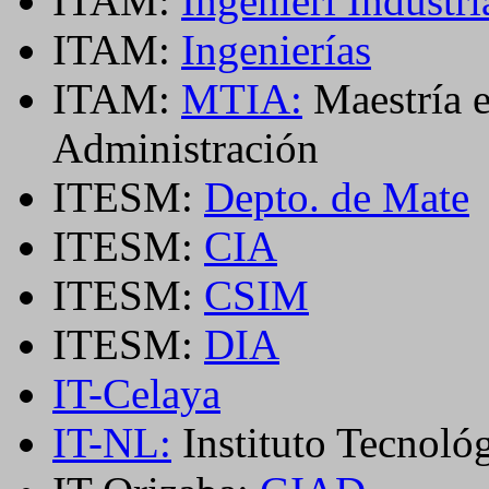
ITAM:
Ingenierí Industr
ITAM:
Ingenierías
ITAM:
MTIA:
Maestría e
Administración
ITESM:
Depto. de Mate
ITESM:
CIA
ITESM:
CSIM
ITESM:
DIA
IT-Celaya
IT-NL:
Instituto Tecnoló